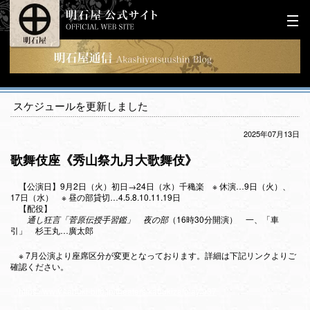
スケジュールを更新しました
2025年07月13日
歌舞伎座《秀山祭九月大歌舞伎》
【公演日】9月2日（火）初日→24日（水）千穐楽 ※ 休演…9日（火）、
17日（水） ※ 昼の部貸切…4.5.8.10.11.19日
【配役】
通し狂言「菅原伝授手習鑑」 夜の部
（16時30分開演） 一、「車
引」 杉王丸…廣太郎
※ 7月公演より座席区分が変更となっております。詳細は下記リンクよりご
確認ください。
https://www.kabuki-bito.jp/theaters/kabukiza/play/937