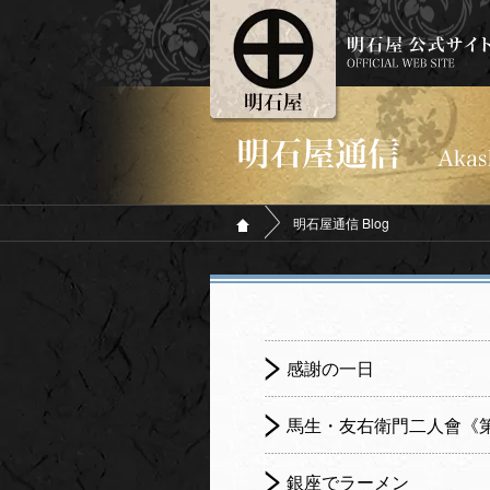
明石屋通信 Blog
感謝の一日
馬生・友右衛門二人會《第
銀座でラーメン