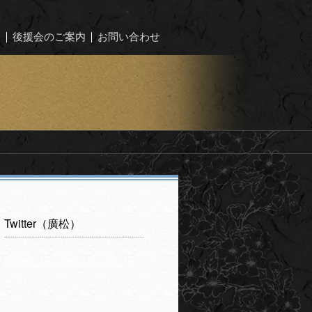
ー
後援会のご案内
お問い合わせ
Twitter（廣松）
@otani_hiromatsu からのツイ
ート