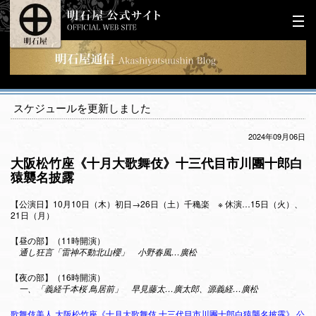
スケジュールを更新しました
2024年09月06日
大阪松竹座《十月大歌舞伎》十三代目市川團十郎白
猿襲名披露
【公演日】10月10日（木）初日→26日（土）千穐楽 ※ 休演…15日（火）、
21日（月）
【昼の部】（11時開演）
通し狂言「雷神不動北山櫻」 小野春風…廣松
【夜の部】（16時開演）
一、「義経千本桜 鳥居前」 早見藤太…廣太郎、源義経…廣松
歌舞伎美人 大阪松竹座《十月大歌舞伎 十三代目市川團十郎白猿襲名披露》 公