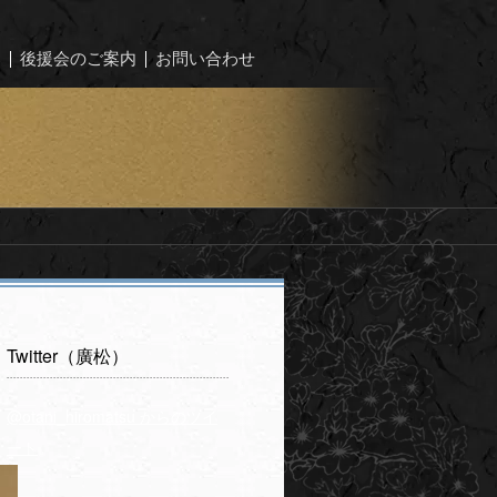
ー
後援会のご案内
お問い合わせ
Twitter（廣松）
@otani_hiromatsu からのツイ
ート