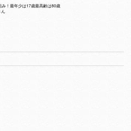
み！最年少は17歳最高齢は80歳
きん