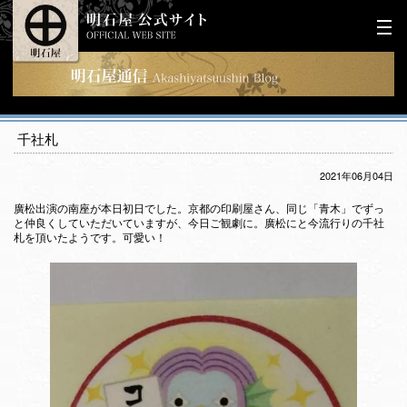
千社札
2021年06月04日
廣松出演の南座が本日初日でした。京都の印刷屋さん、同じ「青木」でずっ
と仲良くしていただいていますが、今日ご観劇に。廣松にと今流行りの千社
札を頂いたようです。可愛い！