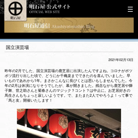
国立演芸場
2021年02月13日
昨年の2月でした、国立演芸場の鹿芝居に出演したんですよね。コロナがポツ
ポツ流行り出した頃で、どうにか千穐楽までできたのを喜んでいました。早
いものであれから1年。まさかこんなに長びくとは思いもしませんでした。今
年の2月は休演になりそうでしたが、幕が開きました。残念ながら鹿芝居や獅
子舞、世之助さんと菊春さんのマジック？コント？は中止に。お芝居好きの
馬生さんもちょっと寂しいようです。で、またまた2人でやろうよ！って事で
「馬と友」開催いたします！