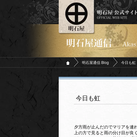
明石屋通信 Blog
今日も虹
今日も虹
夕方雨が止んだのでマリアを連
上の方で見ると雨の分け目が良