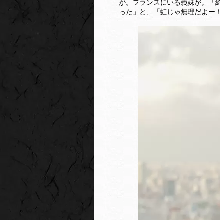
が。フランスにいる義妹が。「
った」と、「虹じゃ無理だよー