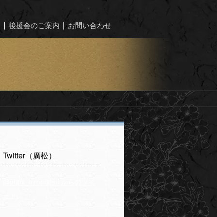
ー
後援会のご案内
お問い合わせ
Twitter（廣松）
@otani_hiromatsu からのツイ
ート