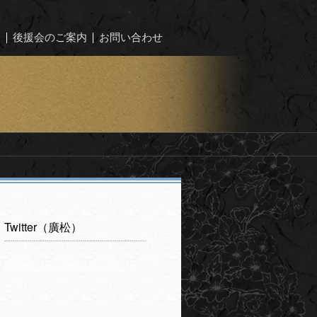
ー
後援会のご案内
お問い合わせ
Twitter（廣松）
@otani_hiromatsu からのツイ
ート