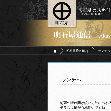
明石屋通信 Blog
ランチへ
ランチへ
梅雨の晴れ間が続いて外に出る
テラスは風が心地良いですね