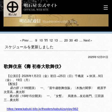
...
9
10
11
12
13
...
20
30
40
...
＜Prev
Next＞
スケジュールを更新しました
2025年12月01日
歌舞伎座《壽 初春大歌舞伎》
【公演日】2026年1月2日（金）初日→25日（日）千穐楽 ※ 休演…9日
（金）、19日（月）
【配役】
昼の部
（11時開演） 一、「當午歳歌舞伎賑」〈木挽の闇爭〉 梶原平
次景高…廣太郎
夜の部（16時15分開演） 一、「女暫」 局唐糸…友右衛門、江田源
三…廣太郎
https://www.kabuki-bito.jp/theaters/kabukiza/play/962