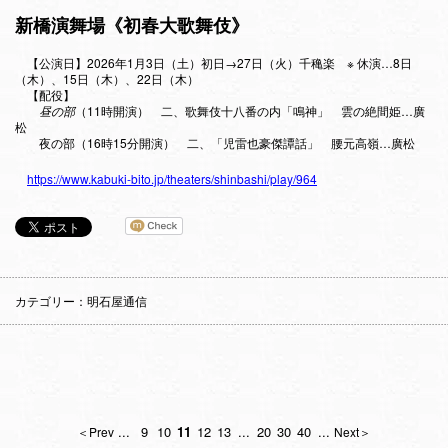
新橋演舞場《初春大歌舞伎》
【公演日】2026年1月3日（土）初日→27日（火）千穐楽 ※ 休演…8日
（木）、15日（木）、22日（木）
【配役】
昼の部
（11時開演） 二、歌舞伎十八番の内「鳴神」 雲の絶間姫…廣
松
夜の部（16時15分開演） 二、「児雷也豪傑譚話」 腰元高嶺…廣松
https://www.kabuki-bito.jp/theaters/shinbashi/play/964
カテゴリー：明石屋通信
...
9
10
11
12
13
...
20
30
40
...
＜Prev
Next＞