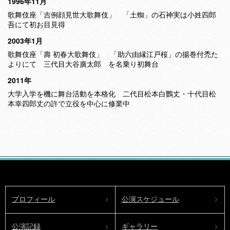
1996年11月
歌舞伎座「吉例顔見世大歌舞伎」 「土蜘」の石神実は小姓四郎
吾にて初お目見得
2003年1月
歌舞伎座「壽 初春大歌舞伎」 「助六由縁江戸桜」の揚巻付禿た
よりにて 三代目大谷廣太郎 を名乗り初舞台
2011年
大学入学を機に舞台活動を本格化 二代目松本白鸚丈・十代目松
本幸四郎丈の許で立役を中心に修業中
プロフィール
公演スケジュール
公演記録
ギャラリー