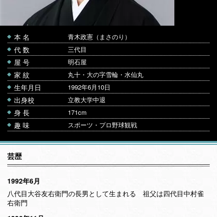
本 名
青木政憲（まさのり）
代 数
三代目
屋 号
明石屋
家 紋
丸十・大の字雪輪・水仙丸
生年月日
1992年6月10日
出身校
立教大学中退
身 長
171cm
趣 味
スポーツ・プロ野球観戦
芸歴
1992年6月
八代目大谷友右衛門の長男として生まれる 祖父は四代目中村雀
右衛門