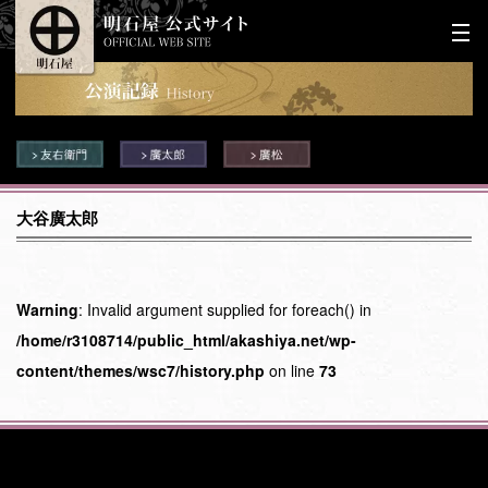
大谷廣太郎
Warning
: Invalid argument supplied for foreach() in
/home/r3108714/public_html/akashiya.net/wp-
content/themes/wsc7/history.php
on line
73